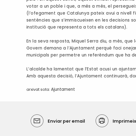
votar a un poble i que, a més a més, el persegueix
(l’ofegament que Catalunya pateix avui a nivell fi
sentències que s’immiscueixen en les decisions 
institució que representa a tots els catalans).
En la seva resposta, Miquel Serra diu, a més, que l
Govern demana a l’Ajuntament perquè faci onejar la
municipals per permetre un referèndum que ha dec
L’alcalde ha lamentat que l’Estat acusi un ajuntame
Amb aquesta decisió, l’Ajuntament continuarà, donc
arxivat sota:
Ajuntament
Enviar per email
Imprimei