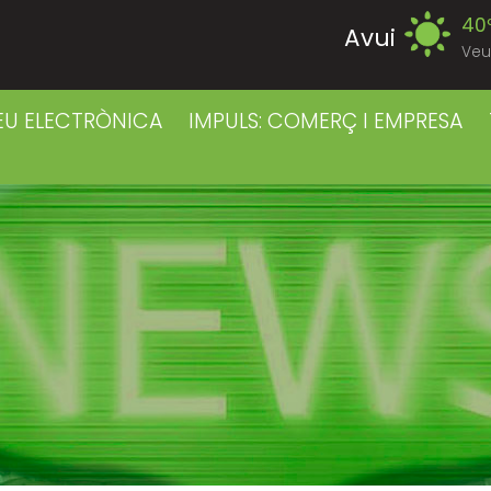
40
Avui
Veu
39
Dissabte
EU ELECTRÒNICA
IMPULS: COMERÇ I EMPRESA
39
Diumenge
40
Dilluns
39
Dimarts
41
Dimecres
41
Dijous