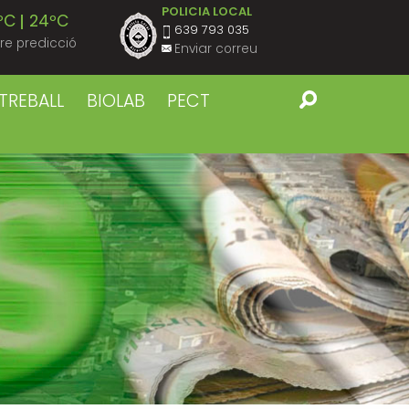
POLICIA LOCAL
ºC
24ºC
639 793 035
re predicció
Enviar correu
ºC
23ºC
TREBALL
BIOLAB
PECT
ºC
23ºC
ºC
23ºC
ºC
22ºC
ºC
22ºC
ºC
23ºC