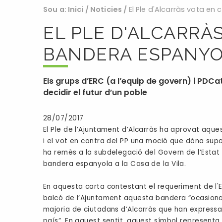
Sou a:
Inici
/
Noticies
/
El Ple d'Alcarràs vota en
EL PLE D'ALCARRÀ
BANDERA ESPANYO
Els grups d’ERC (a l’equip de govern) i PDC
decidir el futur d’un poble
28/07/2017
El Ple de l’Ajuntament d’Alcarràs ha aprovat aque
i el vot en contra del PP una moció que dóna supor
ha remès a la subdelegació del Govern de l’Estat
bandera espanyola a la Casa de la Vila.
En aquesta carta contestant el requeriment de l'E
balcó de l’Ajuntament aquesta bandera “ocasionar
majoria de ciutadans d’Alcarràs que han expressat 
país”. En aquest sentit, aquest símbol represent