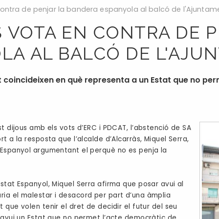
 contra de penjar la bandera espanyola al balcó de l'Ajuntam
S VOTA EN CONTRA DE P
LA AL BALCÓ DE L'AJU
at coincideixen en què representa a un Estat que no per
st dijous amb els vots d’ERC i PDCAT, l’abstenció de SA
t a la resposta que l’alcalde d’Alcarràs, Miquel Serra,
 Espanyol argumentant el perquè no es penja la
stat Espanyol, Miquel Serra afirma que posar avui al
ia el malestar i desacord per part d’una àmplia
que volen tenir el dret de decidir el futur del seu
a avui un Estat que no permet l’acte democràtic de