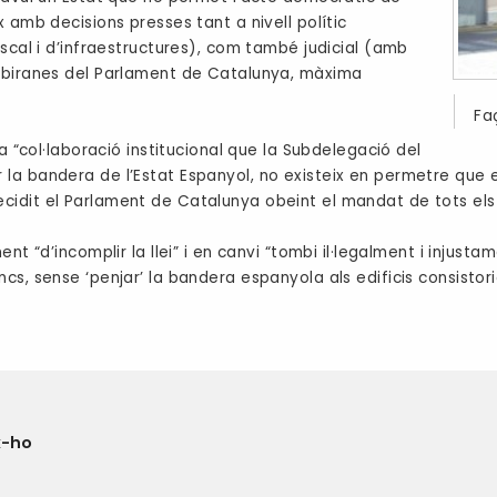
 amb decisions presses tant a nivell polític
scal i d’infraestructures), com també judicial (amb
sobiranes del Parlament de Catalunya, màxima
Fa
a “col·laboració institucional que la Subdelegació del
 bandera de l’Estat Espanyol, no existeix en permetre que el d
idit el Parlament de Catalunya obeint el mandat de tots els 
nt “d’incomplir la llei” i en canvi “tombi il·legalment i injust
s, sense ‘penjar’ la bandera espanyola als edificis consistori
x-ho