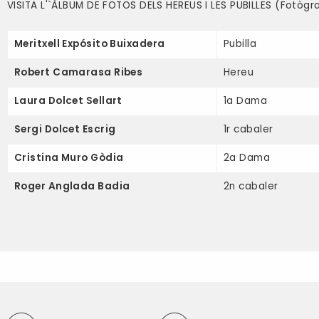
VISITA L'`ÀLBUM DE FOTOS DELS HEREUS I LES PUBILLES
(Fotògraf
Meritxell Expósito Buixadera
Pubilla
Robert Camarasa Ribes
Hereu
Laura Dolcet Sellart
1a Dama
Sergi Dolcet Escrig
1r cabaler
Cristina Muro Gòdia
2a Dama
Roger Anglada Badia
2n cabaler