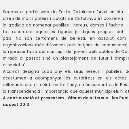
Segons el portal web de
Festa Catalunya
: "Avui en dia
arreu de molts pobles i ciutats de Catalunya es conserva
la tradició de nomenar pubilles i hereus, dames i fadrins
tot recordant aquestes figures jurídiques pròpies del
pais. No són certamens de bellesa, en absolut com 
organitzacions més difososes pels mitjans de comunicació,
la representació del municipi, del jovent dels pobles de Ca
mirada al passat sinó un plantejament de futur i d’implic
associatiu".
Alcarràs designa cada any els seus hereus i pubilles, d
acostumen a acompanyar les autoritats en els actes
rellevants que es celebren tot l'any, no únicament en la Fest
la transcendència i importància que aquest municipi els hi o
A continuació et presentem l'àlbum dels Hereus i les Pubi
aquest 2013: