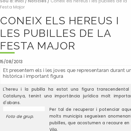
Sou a:
Inici
/
Noticies
/
Coneix els hereus i les pubilles de la
Festa Major
CONEIX ELS HEREUS I
LES PUBILLES DE LA
FESTA MAJOR
15/08/2013
Et presentem els i les joves que representaran durant 
històrica i important figura
L'hereu i la pubilla ha estat una figura transcendental
Catalunya, tenint una importància jurídica molt importa
d'abans.
Per tal de recuperar i potenciar aqu
molts municipis segueixen anomenant
Foto de grup.
pubilles, que acostumen a recaure en e
Vila.