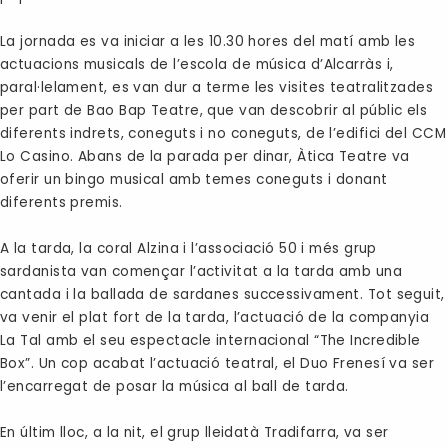
La jornada es va iniciar a les 10.30 hores del matí amb les
actuacions musicals de l’escola de música d’Alcarràs i,
paral·lelament, es van dur a terme les visites teatralitzades
per part de Bao Bap Teatre, que van descobrir al públic els
diferents indrets, coneguts i no coneguts, de l’edifici del CCM
Lo Casino. Abans de la parada per dinar, Àtica Teatre va
oferir un bingo musical amb temes coneguts i donant
diferents premis.
A la tarda, la coral Alzina i l’associació 50 i més grup
sardanista van començar l’activitat a la tarda amb una
cantada i la ballada de sardanes successivament. Tot seguit,
va venir el plat fort de la tarda, l’actuació de la companyia
La Tal amb el seu espectacle internacional “The Incredible
Box”. Un cop acabat l’actuació teatral, el Duo Frenesí va ser
l’encarregat de posar la música al ball de tarda.
En últim lloc, a la nit, el grup lleidatà Tradifarra, va ser