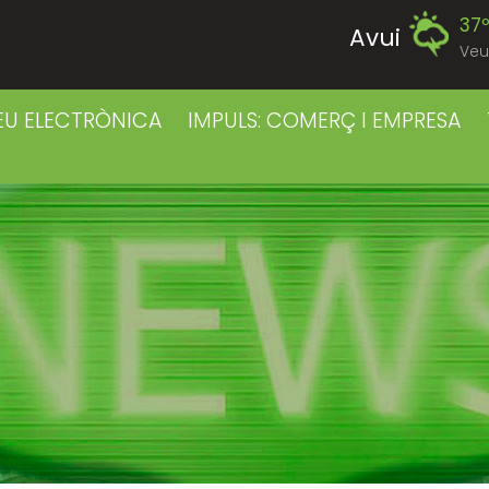
37
Avui
Veu
39
Divendres
EU ELECTRÒNICA
IMPULS: COMERÇ I EMPRESA
38
Dissabte
38
Diumenge
39
Dilluns
39
Dimarts
41
Dimecres