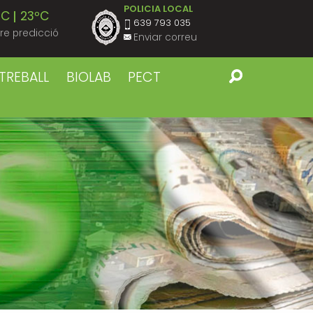
POLICIA LOCAL
ºC
23ºC
639 793 035
re predicció
Enviar correu
ºC
23ºC
TREBALL
BIOLAB
PECT
ºC
23ºC
ºC
23ºC
ºC
23ºC
ºC
22ºC
ºC
22ºC