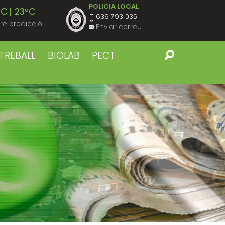
POLICIA LOCAL
ºC
23ºC
639 793 035
re predicció
Enviar correu
ºC
23ºC
TREBALL
BIOLAB
PECT
ºC
23ºC
ºC
23ºC
ºC
23ºC
ºC
22ºC
ºC
22ºC