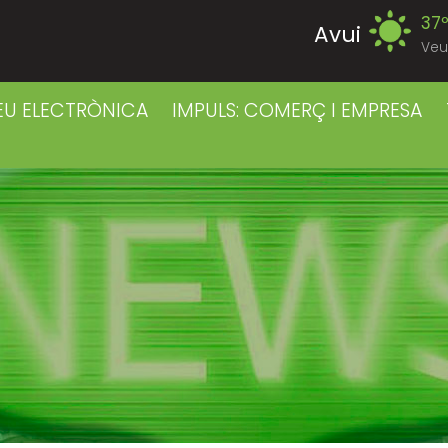
37
Avui
Veu
39
Divendres
EU ELECTRÒNICA
IMPULS: COMERÇ I EMPRESA
38
Dissabte
38
Diumenge
39
Dilluns
39
Dimarts
41
Dimecres