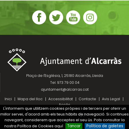
Plaça de l'Església, 1, 25180 Alcarràs, Lleida
Tel. 973 79 00 04
ajuntament@alcarras.cat
Inici
Mapa del lloc
Accessibilitat
Contacte
Avis Legal
Accés
L'informem que utilitzem cookies pròpies i de tercers per oferir un
millor servei, d'acord amb els teus hàbits de navegació. Si continues
Projecte desenvolupat per
navegant, considerem que acceptes el seu ús. Pots consultar la
nostra Política de Cookies aquí
Tancar
Política de galetes