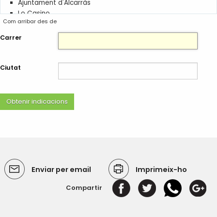
Ajuntament d'Alcarràs
Lo Casino
Com arribar des de
Centre Major
Antigues Escoles de Baix
Carrer
Casal d'Avis
Deixalleria
Cementiri
Ciutat
Biblioteca Joaquim Montoy
Enviar per email
Imprimeix-ho
Compartir