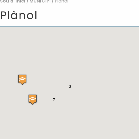
Sou a:
Inici
/
MUNICIPI
/
Plànol
Plànol
2
7