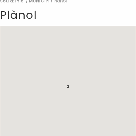
Sou a:
Inici
/
MUNICIPI
/
Plànol
Plànol
3