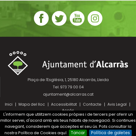
Plaça de l'Església, 1, 25180 Alcarràs, Lleida
Tel. 973 79 00 04
ajuntament@alcarras.cat
Inici
Mapa del lloc
Accessibilitat
Contacte
Avis Legal
Accés
L'informem que utilitzem cookies pròpies i de tercers per oferir un
millor servei, d'acord amb els teus hàbits de navegació. Si continues
Projecte desenvolupat per
navegant, considerem que acceptes el seu ús. Pots consultar la
nostra Política de Cookies aquí
Tancar
Política de galetes