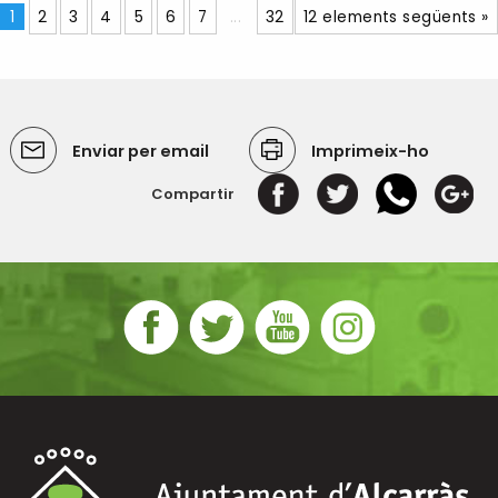
1
2
3
4
5
6
7
...
32
12 elements següents »
Enviar per email
Imprimeix-ho
Compartir