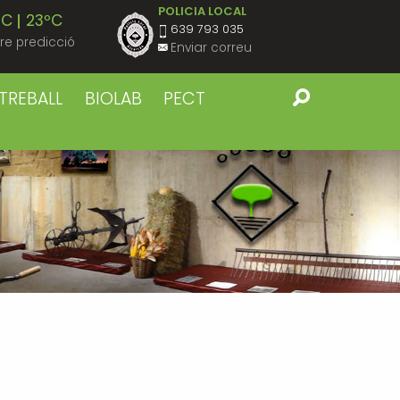
POLICIA LOCAL
ºC
23ºC
639 793 035
re predicció
Enviar correu
ºC
23ºC
TREBALL
BIOLAB
PECT
ºC
23ºC
ºC
23ºC
ºC
23ºC
ºC
22ºC
ºC
22ºC