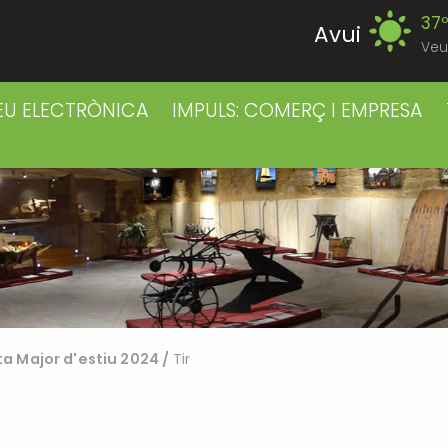
37
Avui
Veu
39
Divendres
EU ELECTRÒNICA
IMPULS: COMERÇ I EMPRESA
38
Dissabte
38
Diumenge
39
Dilluns
39
Dimarts
ta Major d'estiu 2024
/
Tir
41
Dimecres