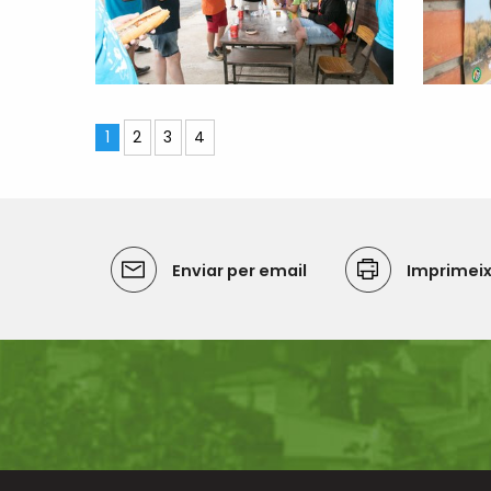
1
2
3
4
Enviar per email
Imprimei