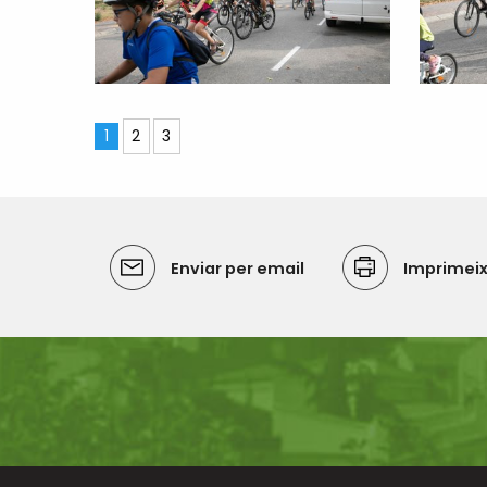
1
2
3
Enviar per email
Imprimei