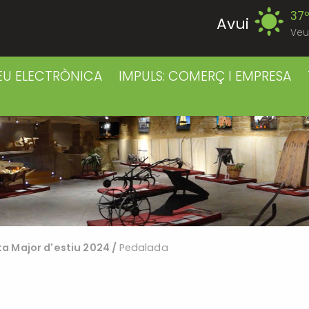
37
Avui
Veu
39
Divendres
EU ELECTRÒNICA
IMPULS: COMERÇ I EMPRESA
38
Dissabte
38
Diumenge
39
Dilluns
39
Dimarts
ta Major d'estiu 2024
/
Pedalada
41
Dimecres