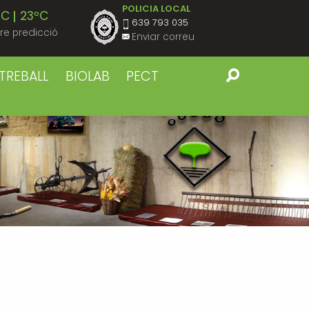
POLICIA LOCAL
ºC
23ºC
639 793 035
re predicció
Enviar correu
ºC
23ºC
TREBALL
BIOLAB
PECT
ºC
23ºC
ºC
23ºC
ºC
23ºC
ºC
22ºC
ºC
22ºC