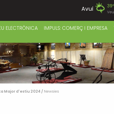
39
Avui
Veu
39
Diumenge
EU ELECTRÒNICA
IMPULS: COMERÇ I EMPRESA
39
Dilluns
39
Dimarts
41
Dimecres
42
Dijous
ta Major d'estiu 2024
/
Newsies
40
Divendres