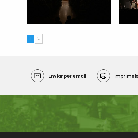
1
2
Enviar per email
Imprimei