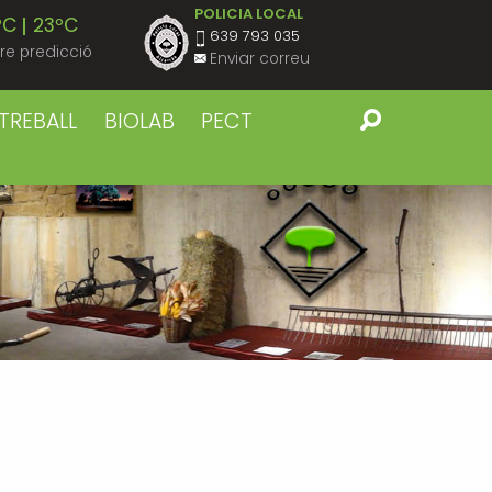
POLICIA LOCAL
ºC
23ºC
639 793 035
re predicció
Enviar correu
ºC
22ºC
TREBALL
BIOLAB
PECT
ºC
23ºC
ºC
22ºC
ºC
23ºC
ºC
22ºC
ºC
23ºC