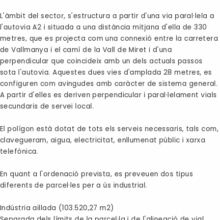
L'àmbit del sector, s'estructura a partir d'una via paral·lela a
l'autovia A2 i situada a una distància mitjana d'ella de 330
metres, que es projecta com una connexió entre la carretera
de Vallmanya i el camí de la Vall de Miret i d'una
perpendicular que coincideix amb un dels actuals passos
sota l'autovia. Aquestes dues vies d'amplada 28 metres, es
configuren com avingudes amb caràcter de sistema general.
A partir d'elles es deriven perpendicular i paral·lelament vials
secundaris de servei local.
El polígon està dotat de tots els serveis necessaris, tals com,
clavegueram, aigua, electricitat, enllumenat públic i xarxa
telefònica.
En quant a l'ordenació prevista, es preveuen dos tipus
diferents de parcel·les per a ús industrial.
Indústria aïllada (103.520,27 m2)
Separada dels límits de la parcel·la i de l'alineació de vial,