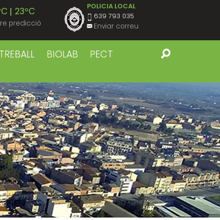
POLICIA LOCAL
ºC
23ºC
639 793 035
re predicció
Enviar correu
ºC
22ºC
TREBALL
BIOLAB
PECT
ºC
23ºC
ºC
22ºC
ºC
23ºC
ºC
22ºC
ºC
23ºC