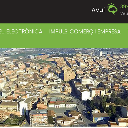
39
Avui
Veu
39
Diumenge
EU ELECTRÒNICA
IMPULS: COMERÇ I EMPRESA
39
Dilluns
39
Dimarts
41
Dimecres
42
Dijous
40
Divendres