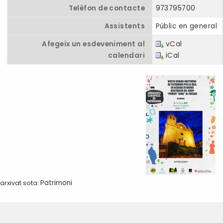
Telèfon de contacte
973795700
Assistents
Públic en general
Afegeix un esdeveniment al
vCal
calendari
iCal
arxivat sota:
Patrimoni