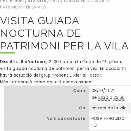
Sou a:
Inici
/
AGENDA
/
VISITA GUIADA NOCTURNA DE
PATRIMONI PER LA VILA
VISITA GUIADA
NOCTURNA DE
PATRIMONI PER LA VILA
Dissabte,
8 d’octubre
, 21.30 hores a la Plaça de l’Església,
visita guiada nocturna de patrimoni per la vila. En acabar hi
haurà actuació del grup “Ponent Dixie” al Fossar.
Més informació sobre aquest esdeveniment…
Quan
08/10/2022
de
21:30
a
23:50
On
carrers de la vila
Nom de contacte
ROSA HERGUIDO
FO