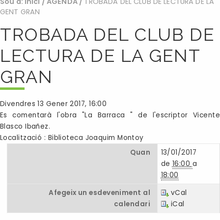
Sou a:
Inici
/
AGENDA
/
TROBADA DEL CLUB DE LECTURA DE LA
GENT GRAN
TROBADA DEL CLUB DE
LECTURA DE LA GENT
GRAN
Divendres 13 Gener 2017, 16:00
Es comentarà l'obra "La Barraca " de l'escriptor Vicente
Blasco Ibañez.
Localització : Biblioteca Joaquim Montoy
Quan
13/01/2017
de
16:00
a
18:00
Afegeix un esdeveniment al
vCal
calendari
iCal