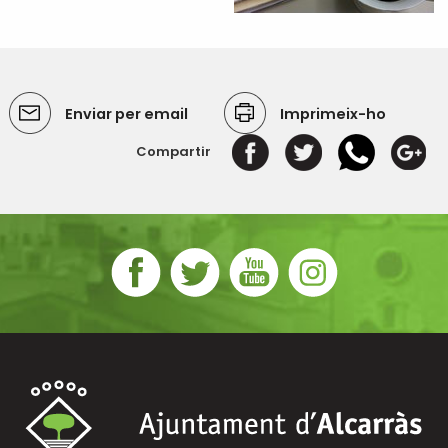
Enviar per email
Imprimeix-ho
Compartir