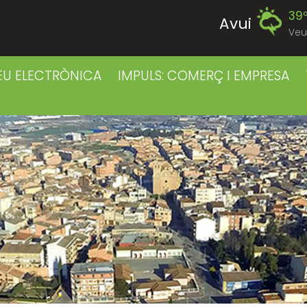
39
Avui
Veu
39
Diumenge
EU ELECTRÒNICA
IMPULS: COMERÇ I EMPRESA
39
Dilluns
39
Dimarts
41
Dimecres
42
Dijous
40
Divendres