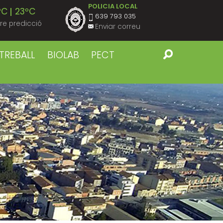
POLICIA LOCAL
ºC
23ºC
639 793 035
re predicció
Enviar correu
ºC
22ºC
TREBALL
BIOLAB
PECT
ºC
23ºC
ºC
22ºC
ºC
23ºC
ºC
22ºC
ºC
23ºC