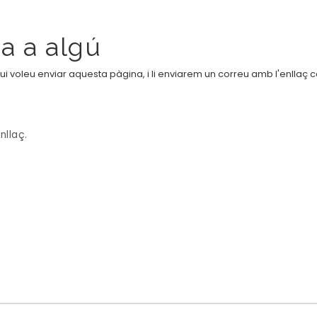
a a algú
i voleu enviar aquesta pàgina, i li enviarem un correu amb l'enllaç 
nllaç.