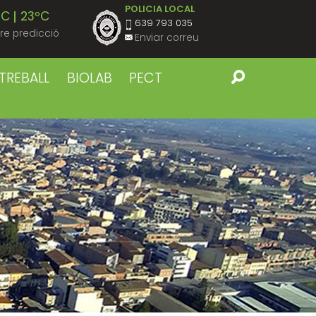
POLICIA LOCAL
ºC
23ºC
639 793 035
re predicció
Enviar correu
ºC
23ºC
TREBALL
BIOLAB
PECT
ºC
23ºC
ºC
23ºC
ºC
23ºC
ºC
22ºC
ºC
22ºC