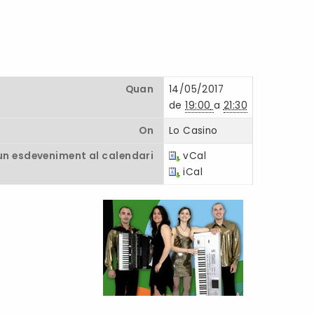
Quan
14/05/2017
de
19:00
a
21:30
On
Lo Casino
un esdeveniment al calendari
vCal
iCal