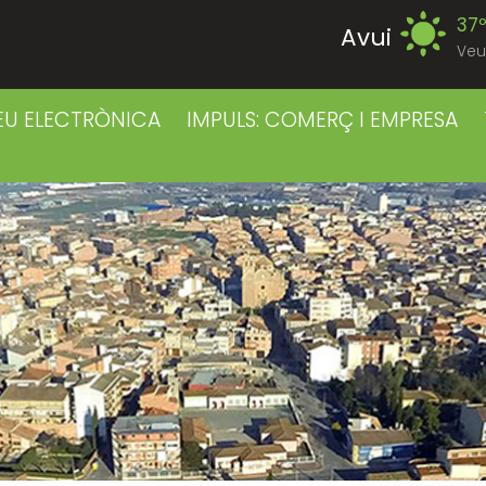
37
Avui
Veu
39
Divendres
EU ELECTRÒNICA
IMPULS: COMERÇ I EMPRESA
38
Dissabte
38
Diumenge
39
Dilluns
39
Dimarts
41
Dimecres