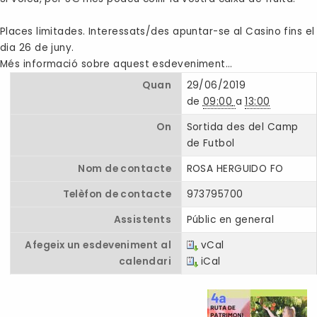
Places limitades. Interessats/des apuntar-se al Casino fins el
dia 26 de juny.
Més informació sobre aquest esdeveniment…
Quan
29/06/2019
de
09:00
a
13:00
On
Sortida des del Camp
de Futbol
Nom de contacte
ROSA HERGUIDO FO
Telèfon de contacte
973795700
Assistents
Públic en general
Afegeix un esdeveniment al
vCal
calendari
iCal