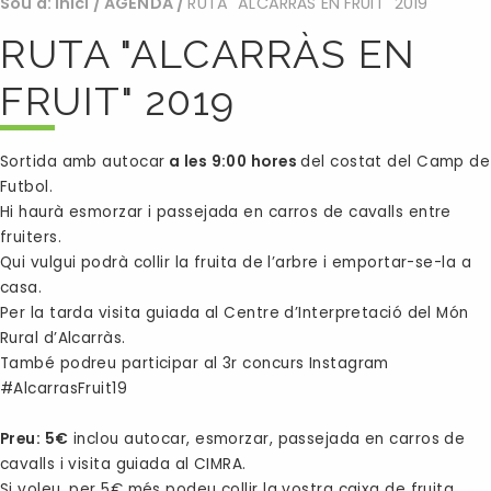
Sou a:
Inici
/
AGENDA
/
RUTA "ALCARRÀS EN FRUIT" 2019
RUTA "ALCARRÀS EN
FRUIT" 2019
Sortida amb autocar
a les
9:00 hores
del costat del Camp de
Futbol.
Hi haurà esmorzar i passejada en carros de cavalls entre
fruiters.
Qui vulgui podrà collir la fruita de l’arbre i emportar-se-la a
casa.
Per la tarda visita guiada al Centre d’Interpretació del Món
Rural d’Alcarràs.
També podreu participar al 3r concurs Instagram
#AlcarrasFruit19
Preu: 5€
inclou autocar, esmorzar, passejada en carros de
cavalls i visita guiada al CIMRA.
Si voleu, per 5€ més podeu collir la vostra caixa de fruita.