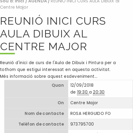
Sou a:
Inici
/
AGENDA
/
REUNIÓ INICI CURS AULA DIBUIX al
Centre Major
REUNIÓ INICI CURS
AULA DIBUIX AL
CENTRE MAJOR
Reunió d'inici de curs de l'Aula de Dibuix i Pintura per a
tothom que estigui interessat en aquesta activitat.
Més informació sobre aquest esdeveniment…
Quan
12/09/2018
de
19:30
a
20:30
On
Centre Major
Nom de contacte
ROSA HERGUIDO FO
Telèfon de contacte
973795700