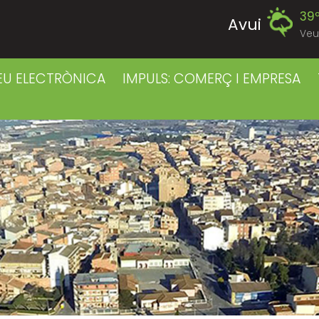
39
Avui
Veu
39
Diumenge
EU ELECTRÒNICA
IMPULS: COMERÇ I EMPRESA
39
Dilluns
39
Dimarts
41
Dimecres
42
Dijous
40
Divendres