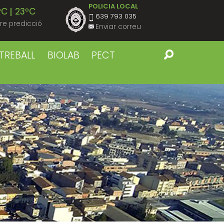
POLICIA LOCAL
ºC
23ºC
639 793 035
re predicció
Enviar correu
ºC
22ºC
TREBALL
BIOLAB
PECT
ºC
23ºC
ºC
22ºC
ºC
23ºC
ºC
22ºC
ºC
23ºC