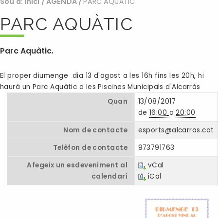
Sou a:
Inici
/
AGENDA
/
PARC AQUÀTIC
PARC AQUÀTIC
Parc Aquàtic.
El proper diumenge dia 13 d'agost a les 16h fins les 20h, hi
haurà un Parc Aquàtic a les Piscines Municipals d'Alcarràs
Quan
13/08/2017
de
16:00
a
20:00
Nom de contacte
esports@alcarras.cat
Telèfon de contacte
973791763
Afegeix un esdeveniment al
vCal
calendari
iCal