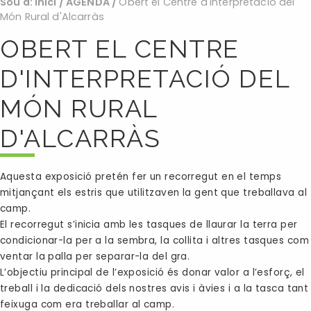
Sou a:
Inici
/
AGENDA
/
Obert el Centre d'Interpretació del
Món Rural d'Alcarràs
OBERT EL CENTRE
D'INTERPRETACIÓ DEL
MÓN RURAL
D'ALCARRÀS
Aquesta exposició pretén fer un recorregut en el temps
mitjançant els estris que utilitzaven la gent que treballava al
camp.
El recorregut s’inicia amb les tasques de llaurar la terra per
condicionar-la per a la sembra, la collita i altres tasques com
ventar la palla per separar-la del gra.
L’objectiu principal de l’exposició és donar valor a l’esforç, el
treball i la dedicació dels nostres avis i àvies i a la tasca tant
feixuga com era treballar al camp.