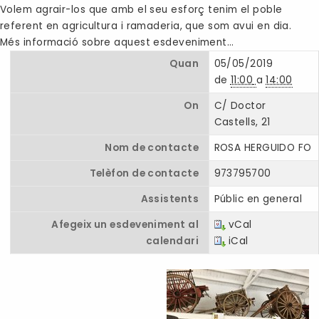
Volem agrair-los que amb el seu esforç tenim el poble
referent en agricultura i ramaderia, que som avui en dia.
Més informació sobre aquest esdeveniment…
Quan
05/05/2019
de
11:00
a
14:00
On
C/ Doctor
Castells, 21
Nom de contacte
ROSA HERGUIDO FO
Telèfon de contacte
973795700
Assistents
Públic en general
Afegeix un esdeveniment al
vCal
calendari
iCal