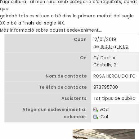
l’agricultura i al món rural amb categoria d’antiguitats, donat
que
gairebé tots es situen o bé dins la primera meitat del segle
XX o bé a finals del segle XIX.
Més informació sobre aquest esdeveniment…
Quan
12/01/2019
de
16:00
a
18:00
On
C/ Doctor
Castells, 21
Nom de contacte
ROSA HERGUIDO FO
Telèfon de contacte
973795700
Assistents
Tot tipus de públic
Afegeix un esdeveniment al
vCal
calendari
iCal