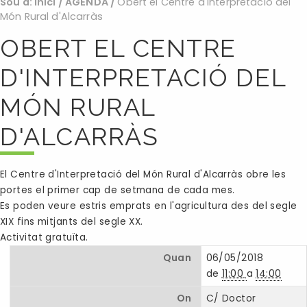
Sou a:
Inici
/
AGENDA
/
Obert el Centre d'Interpretació del
Món Rural d'Alcarràs
OBERT EL CENTRE
D'INTERPRETACIÓ DEL
MÓN RURAL
D'ALCARRÀS
El Centre d'Interpretació del Món Rural d'Alcarràs obre les
portes el primer cap de setmana de cada mes.
Es poden veure estris emprats en l'agricultura des del segle
XIX fins mitjants del segle XX.
Activitat gratuïta.
Quan
06/05/2018
de
11:00
a
14:00
On
C/ Doctor