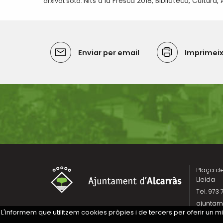
arxivat sota:
Nits a la Fresca 2018
,
Biblioteca
,
Cultura
,
Enviar per email
Imprimei
Plaça de 
Lleida
Tel. 973 
ajuntam
L'informem que utilitzem cookies pròpies i de tercers per oferir un 