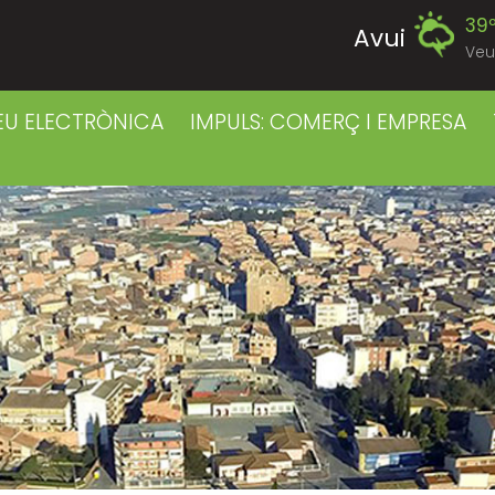
39
Avui
Veu
39
Diumenge
EU ELECTRÒNICA
IMPULS: COMERÇ I EMPRESA
39
Dilluns
39
Dimarts
41
Dimecres
42
Dijous
40
Divendres