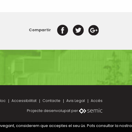
Compartir
loc
Accessibilitat
Contacte
Avis Legal
Accés
Projecte desenvolupat per
navegant, considerem que acceptes el seu ús. Pots consultar la nostra