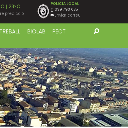
POLICIA LOCAL
ºC
23ºC
639 793 035
re predicció
Enviar correu
ºC
22ºC
TREBALL
BIOLAB
PECT
ºC
23ºC
ºC
22ºC
ºC
23ºC
ºC
22ºC
ºC
23ºC