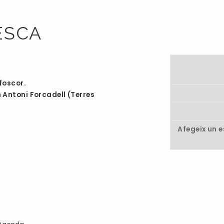
ESCA
foscor.
Antoni Forcadell (Terres
Afegeix un 