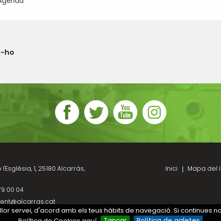
Agenda
x-ho
l'Església, 1, 25180 Alcarràs,
Inici
Mapa del l
79 00 04
ent@alcarras.cat
millor servei, d'acord amb els teus hàbits de navegació. Si continues 
Política de Cookies aquí
Tancar
Política de galetes