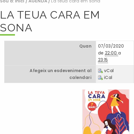
Sou a:
Inici
/
AGENDA
/
La teua cara em sona
LA TEUA CARA EM
SONA
Quan
07/03/2020
de
22:00
a
23:15
Afegeix un esdeveniment al
vCal
calendari
iCal