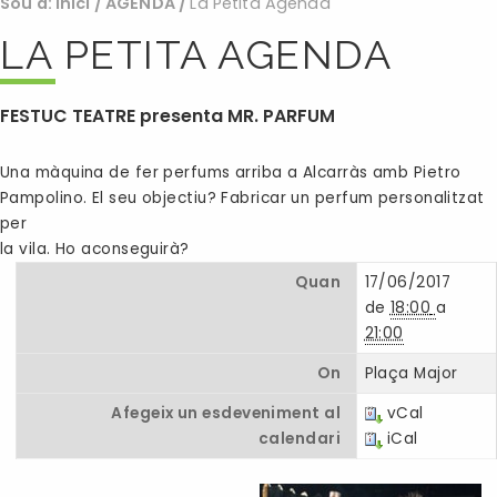
Sou a:
Inici
/
AGENDA
/
La Petita Agenda
LA PETITA AGENDA
FESTUC TEATRE presenta MR. PARFUM
Una màquina de fer perfums arriba a Alcarràs amb Pietro
Pampolino. El seu objectiu? Fabricar un perfum personalitzat
per
la vila. Ho aconseguirà?
Quan
17/06/2017
de
18:00
a
21:00
On
Plaça Major
Afegeix un esdeveniment al
vCal
calendari
iCal