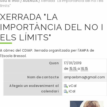
Sou a:
Inici
/
AGENDA
/
Xerrada "La importància del no i els
límits"
XERRADA "LA
IMPORTÀNCIA DEL NO I
ELS LÍMITS"
A càrrec del CDIAP. Xerrada organitzada per l'AMPA de
l'Escola Bressol.
Quan
17/01/2019
de
15:15
a
16:15
Nom de contacte
ampaebma@gmail.com
Afegeix un esdeveniment al
vCal
calendari
iCal