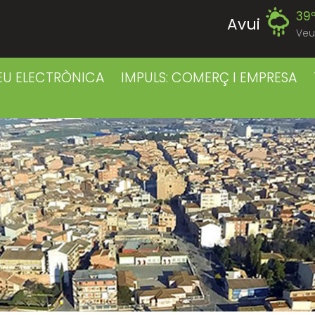
39
Avui
Veu
39
Diumenge
EU ELECTRÒNICA
IMPULS: COMERÇ I EMPRESA
39
Dilluns
39
Dimarts
41
Dimecres
42
Dijous
40
Divendres