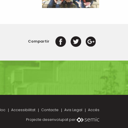
Compartir
loc
Accessibilitat
Contacte
Avis Legal
Accés
Projecte desenvolupat per