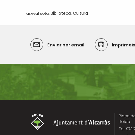
arxivat sota:
Biblioteca
,
Cultura
Enviar per email
Imprimei
Plaça de 
Lleida
Tel. 973 