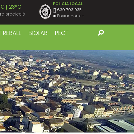
POLICIA LOCAL
ºC
23ºC
639 793 035
re predicció
Enviar correu
ºC
22ºC
TREBALL
BIOLAB
PECT
ºC
23ºC
ºC
22ºC
ºC
23ºC
ºC
22ºC
ºC
23ºC