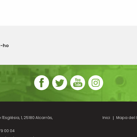
x-ho
l'Església, 1, 25180 Alcarràs,
Inici
Mapa del l
79 00 04