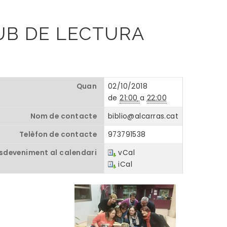
LUB DE LECTURA
Quan
02/10/2018
de
21:00
a
22:00
Nom de contacte
biblio@alcarras.cat
Telèfon de contacte
973791538
esdeveniment al calendari
vCal
iCal