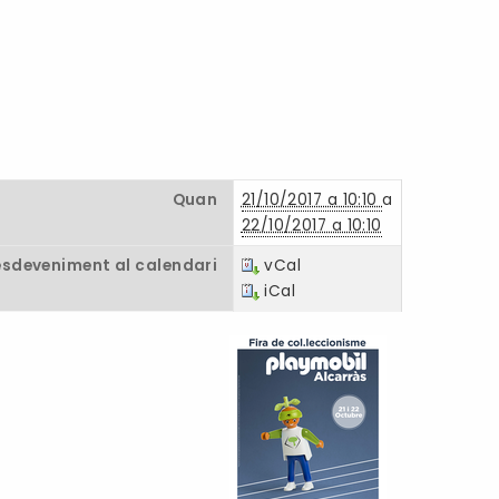
Quan
21/10/2017 a 10:10
a
22/10/2017 a 10:10
esdeveniment al calendari
vCal
iCal