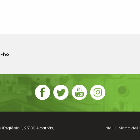
x-ho
l'Església, 1, 25180 Alcarràs,
Inici
Mapa del l