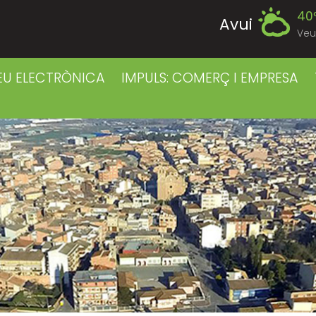
40
Avui
Veu
38
Dilluns
EU ELECTRÒNICA
IMPULS: COMERÇ I EMPRESA
38
Dimarts
40
Dimecres
41
Dijous
41
Divendres
38
Dissabte