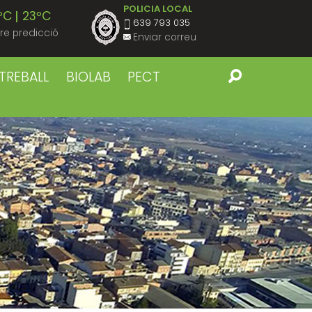
POLICIA LOCAL
ºC
23ºC
639 793 035
re predicció
Enviar correu
ºC
23ºC
TREBALL
BIOLAB
PECT
ºC
22ºC
ºC
22ºC
ºC
22ºC
ºC
24ºC
ºC
23ºC