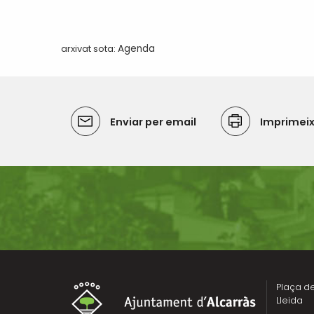
arxivat sota:
Agenda
Enviar per email
Imprimei
Plaça de 
Lleida