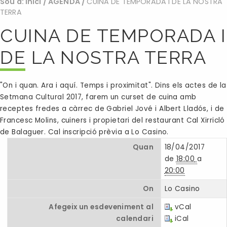
Sou a:
Inici
/
AGENDA
/
CUINA DE TEMPORADA i DE LA NOSTRA
TERRA
CUINA DE TEMPORADA I
DE LA NOSTRA TERRA
"On i quan. Ara i aquí. Temps i proximitat". Dins els actes de la
Setmana Cultural 2017, farem un curset de cuina amb
receptes fredes a càrrec de Gabriel Jové i Albert Lladós, i de
Francesc Molins, cuiners i propietari del restaurant Cal Xirricló
de Balaguer. Cal inscripció prèvia a Lo Casino.
Quan
18/04/2017
de
18:00
a
20:00
On
Lo Casino
Afegeix un esdeveniment al
vCal
calendari
iCal