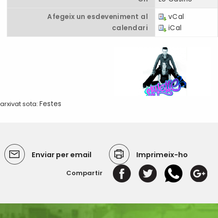
Afegeix un esdeveniment al
vCal
calendari
iCal
arxivat sota:
Festes
Enviar per email
Imprimeix-ho
Compartir