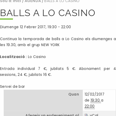
Sou a:
Inici
/
AGENDA
/
BALLS A LO CASINO
BALLS A LO CASINO
Diumenge 12 Febrer 2017, 19:30 - 22:00
Continua la temporada de balls a Lo Casino els diumenges a
les 19.30, amb el grup NEW YORK
Localització :
Lo Casino
Entrada individual 7 €, jubilats 5 €. Abonament per 4
sessions, 24 €, jubilats 16 €.
Servei de bar
Quan
12/02/2017
de
19:30
a
22:00
Afegeix un esdeveniment al
vCal