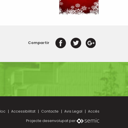
Compartir
loc
Accessibilitat
Contacte
Avis Legal
Accés
Projecte desenvolupat per