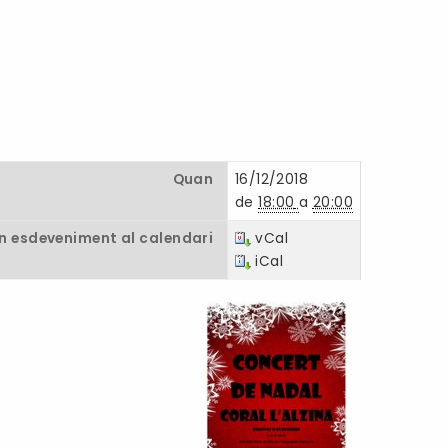
Quan
16/12/2018
de
18:00
a
20:00
un esdeveniment al calendari
vCal
iCal