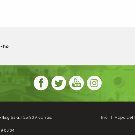
x-ho
l'Església, 1, 25180 Alcarràs,
Inici
Mapa del l
79 00 04