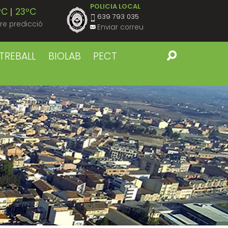
POLICIA LOCAL
ºC
23ºC
639 793 035
re predicció
Enviar correu
ºC
22ºC
TREBALL
BIOLAB
PECT
ºC
23ºC
ºC
22ºC
ºC
23ºC
ºC
22ºC
ºC
23ºC