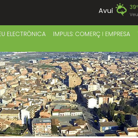
39
Avui
Veu
39
Diumenge
EU ELECTRÒNICA
IMPULS: COMERÇ I EMPRESA
39
Dilluns
39
Dimarts
41
Dimecres
42
Dijous
40
Divendres