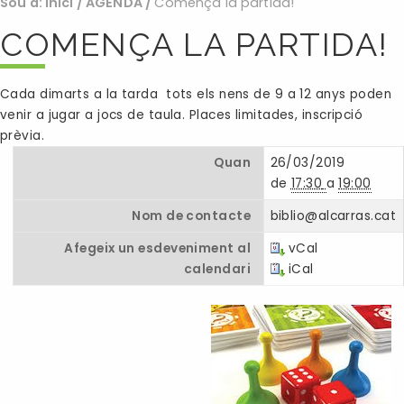
Sou a:
Inici
/
AGENDA
/
Comença la partida!
COMENÇA LA PARTIDA!
Cada dimarts a la tarda tots els nens de 9 a 12 anys poden
venir a jugar a jocs de taula. Places limitades, inscripció
prèvia.
Quan
26/03/2019
de
17:30
a
19:00
Nom de contacte
biblio@alcarras.cat
Afegeix un esdeveniment al
vCal
calendari
iCal