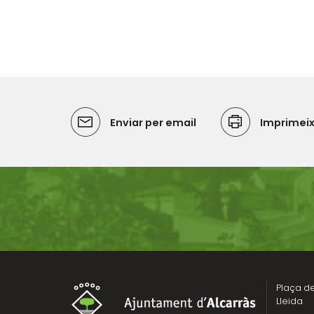
Enviar per email
Imprimei
Plaça de 
Lleida