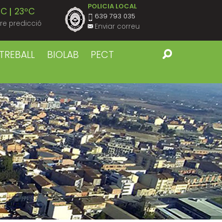
POLICIA LOCAL
ºC
23ºC
639 793 035
re predicció
Enviar correu
ºC
23ºC
TREBALL
BIOLAB
PECT
ºC
23ºC
ºC
23ºC
ºC
23ºC
ºC
22ºC
ºC
22ºC