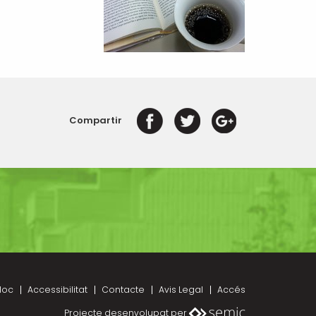
Compartir
loc
Accessibilitat
Contacte
Avis Legal
Accés
Projecte desenvolupat per