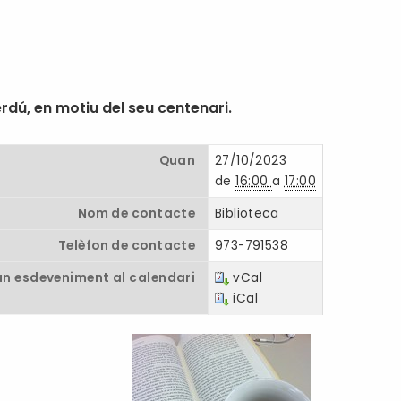
rdú, en motiu del seu centenari.
Quan
27/10/2023
de
16:00
a
17:00
Nom de contacte
Biblioteca
Telèfon de contacte
973-791538
un esdeveniment al calendari
vCal
iCal