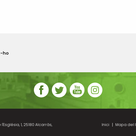
x-ho
l'Església, 1, 25180 Alcarràs,
Inici
Mapa del l