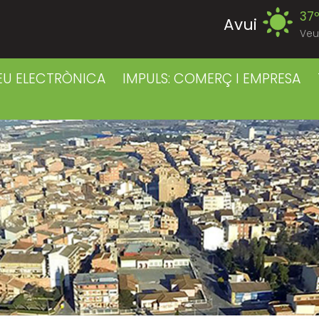
37
Avui
Veu
39
Divendres
EU ELECTRÒNICA
IMPULS: COMERÇ I EMPRESA
38
Dissabte
38
Diumenge
39
Dilluns
39
Dimarts
41
Dimecres