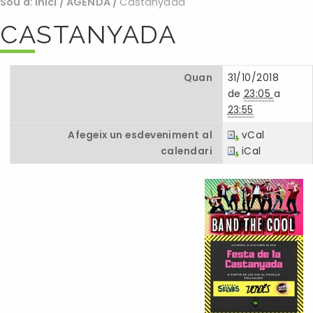
Sou a:
Inici
/
AGENDA
/
Castanyada
CASTANYADA
Quan
31/10/2018
de
23:05
a
23:55
Afegeix un esdeveniment al
vCal
calendari
iCal