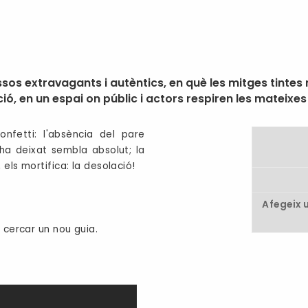
ssos extravagants i autèntics, en què les mitges tinte
ció, en un espai on públic i actors respiren les mateixe
onfetti: l'absència del pare
 ha deixat sembla absolut; la
els mortifica: la desolació!
Afegeix 
 cercar un nou guia.