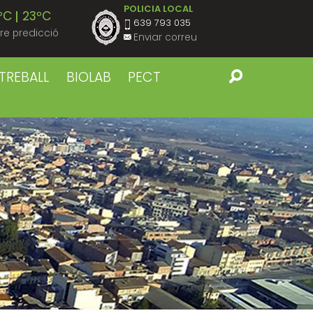
POLICIA LOCAL
ºC
23ºC
639 793 035
re predicció
Enviar correu
ºC
23ºC
TREBALL
BIOLAB
PECT
ºC
22ºC
ºC
22ºC
ºC
22ºC
ºC
24ºC
ºC
23ºC