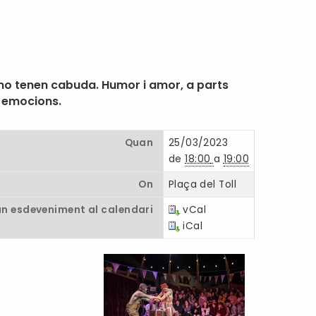
s no tenen cabuda. Humor i amor, a parts
s emocions.
Quan
25/03/2023
de
18:00
a
19:00
On
Plaça del Toll
un esdeveniment al calendari
vCal
iCal