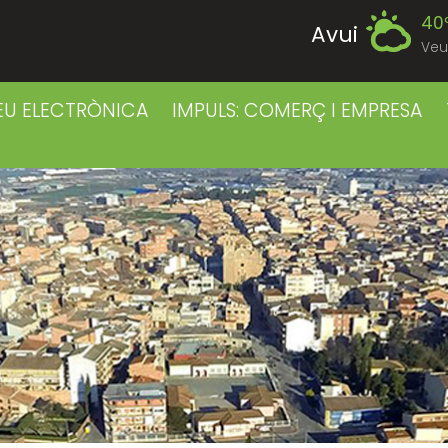
40
Avui
Veu
38
Dilluns
EU ELECTRÒNICA
IMPULS: COMERÇ I EMPRESA
38
Dimarts
40
Dimecres
41
Dijous
41
Divendres
38
Dissabte