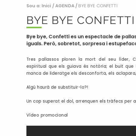
Sou a:
Inici
/
AGENDA
/
BYE BYE CONFETTI
BYE BYE CONFETTI
Bye bye, Confetti es un espectacle de palla
iguals. Però, sobretot, sorpresa i estupefac
Tres pallassos ploren la mort del seu líder, C
espiritual que els guiava és notòria; el buit que
manca de lideratge els desconforta, els aclapara, 
Algú haurà de substituir-lo?!
Un cop superat el dol, arrenquen els tràfecs per a
Vídeo promocional