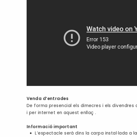
Venda d’entrades
De forma presencial els dimecres i els divendres 
i per internet
en aquest enllaç .
Informació important
L’espectacle serà dins la carpa instal·lada a la