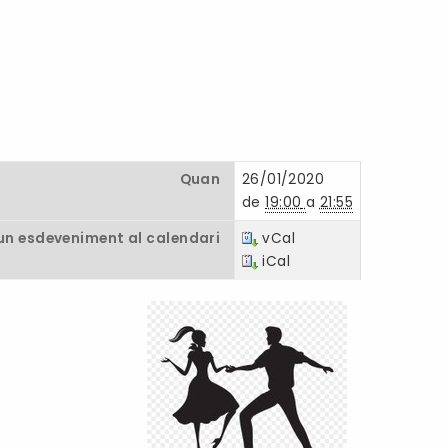
Quan
26/01/2020
de
19:00
a
21:55
un esdeveniment al calendari
vCal
iCal