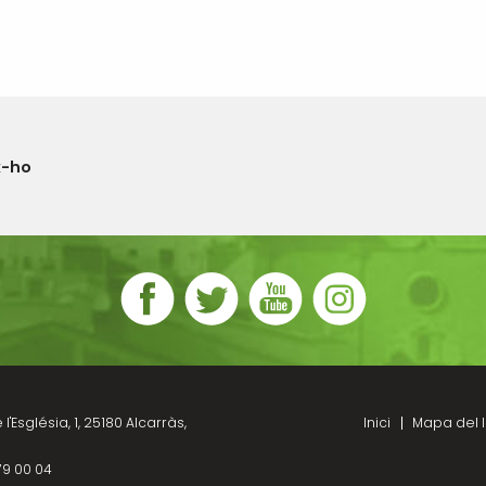
x-ho
l'Església, 1, 25180 Alcarràs,
Inici
Mapa del l
79 00 04