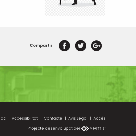
Compartir
loc
Accessibilitat
Contacte
Avis Legal
Accés
Projecte desenvolupat per