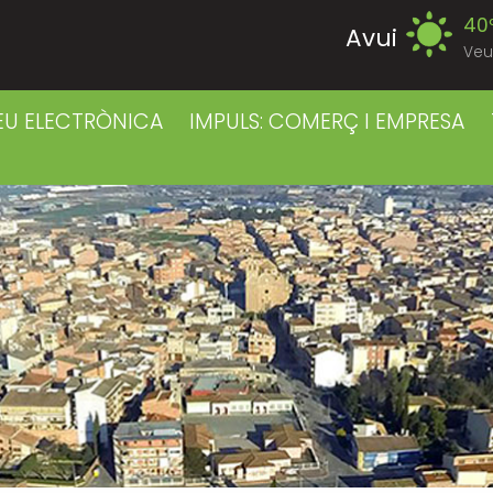
40
Avui
Veu
39
Dissabte
EU ELECTRÒNICA
IMPULS: COMERÇ I EMPRESA
39
Diumenge
40
Dilluns
39
Dimarts
41
Dimecres
41
Dijous