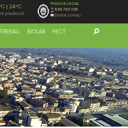
POLICIA LOCAL
ºC
24ºC
639 793 035
re predicció
Enviar correu
ºC
23ºC
TREBALL
BIOLAB
PECT
ºC
23ºC
ºC
23ºC
ºC
22ºC
ºC
22ºC
ºC
23ºC