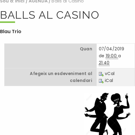
Sou a:
Inici
/
AGENDA
/
Balls al Casino
BALLS AL CASINO
Blau Trio
Quan
07/04/2019
de
19:00
a
21:40
Afegeix un esdeveniment al
vCal
calendari
iCal