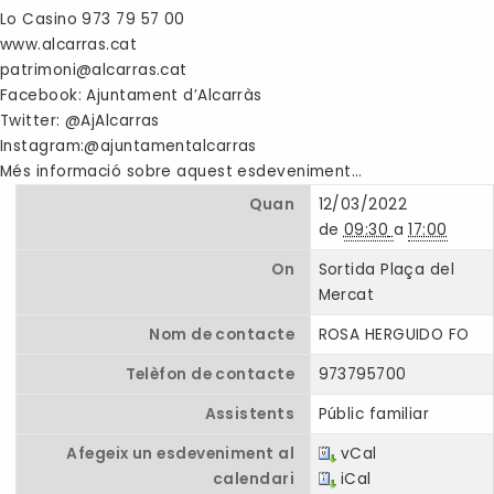
Lo Casino 973 79 57 00
www.alcarras.cat
patrimoni@alcarras.cat
Facebook: Ajuntament d’Alcarràs
Twitter: @AjAlcarras
Instagram:@ajuntamentalcarras
Més informació sobre aquest esdeveniment…
Quan
12/03/2022
de
09:30
a
17:00
On
Sortida Plaça del
Mercat
Nom de contacte
ROSA HERGUIDO FO
Telèfon de contacte
973795700
Assistents
Públic familiar
Afegeix un esdeveniment al
vCal
calendari
iCal