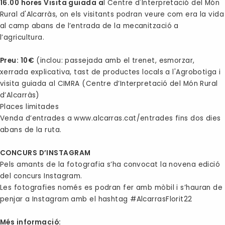
16.00 hores Visita guiada a
l Centre d'Interpretació del Món
Rural d'Alcarràs, on els visitants podran veure com era la vida
al camp abans de l’entrada de la mecanització a
l’agricultura.
Preu: 10€
(inclou: passejada amb el trenet, esmorzar,
xerrada explicativa, tast de productes locals a l'Agrobotiga i
visita guiada al CIMRA (Centre d’Interpretació del Món Rural
d’Alcarràs)
Places limitades
Venda d’entrades a www.alcarras.cat/entrades fins dos dies
abans de la ruta.
CONCURS D’INSTAGRAM
Pels amants de la fotografia s’ha convocat la novena edició
del concurs Instagram.
Les fotografies només es podran fer amb mòbil i s’hauran de
penjar a Instagram amb el hashtag #AlcarrasFlorit22
Més informació: