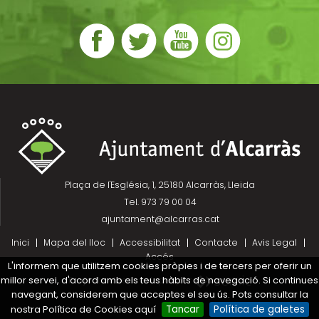
Plaça de l'Església, 1, 25180 Alcarràs, Lleida
Tel. 973 79 00 04
ajuntament@alcarras.cat
Inici
Mapa del lloc
Accessibilitat
Contacte
Avis Legal
Accés
L'informem que utilitzem cookies pròpies i de tercers per oferir un
millor servei, d'acord amb els teus hàbits de navegació. Si continues
Projecte desenvolupat per
navegant, considerem que acceptes el seu ús. Pots consultar la
nostra Política de Cookies aquí
Tancar
Política de galetes