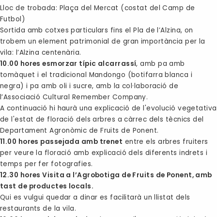
Lloc de trobada: Plaça del Mercat (costat del Camp de
Futbol)
Sortida amb cotxes particulars fins el Pla de l’Alzina, on
trobem un element patrimonial de gran importància per la
vila: l’Alzina centenària.
10.00 hores esmorzar típic alcarrassí
, amb pa amb
tomàquet i el tradicional Mandongo (botifarra blanca i
negra) i pa amb oli i sucre, amb la col·laboració de
l’Associació Cultural Remember Company.
A continuació hi haurà una explicació de l'evolució vegetativa
de l'estat de floració dels arbres a càrrec dels tècnics del
Departament Agronòmic de Fruits de Ponent.
11.00 hores passejada amb trenet
entre els arbres fruiters
per veure la floració amb explicació dels diferents indrets i
temps per fer fotografies.
12.30 hores Visita a l’Agrobotiga de Fruits de Ponent, amb
tast de productes locals.
Qui es vulgui quedar a dinar es facilitarà un llistat dels
restaurants de la vila.