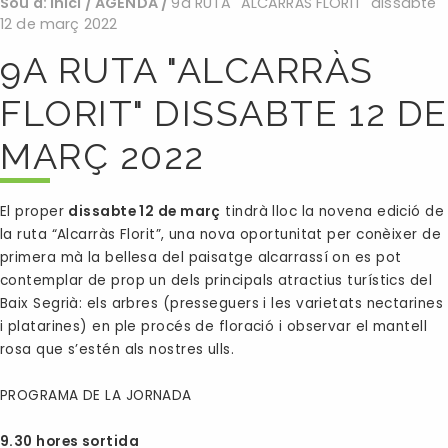
Sou a:
Inici
/
AGENDA
/
9a RUTA "ALCARRÀS FLORIT" dissabte
12 de març 2022
9A RUTA "ALCARRÀS
FLORIT" DISSABTE 12 DE
MARÇ 2022
El proper
dissabte 12 de març
tindrà lloc la novena edició de
la ruta “Alcarràs Florit”, una nova oportunitat per conèixer de
primera mà la bellesa del paisatge alcarrassí on es pot
contemplar de prop un dels principals atractius turístics del
Baix Segrià: els arbres (presseguers i les varietats nectarines
i platarines) en ple procés de floració i observar el mantell
rosa que s’estén als nostres ulls.
PROGRAMA DE LA JORNADA
9.30 hores sortida