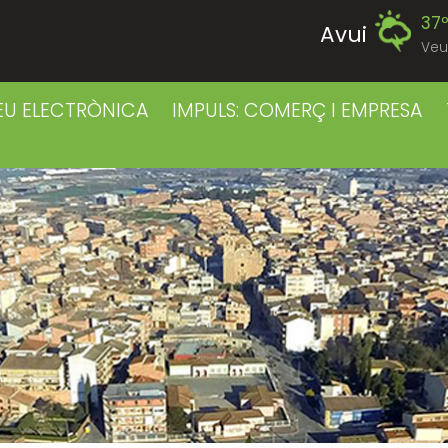
37
Avui
Veu
39
Divendres
EU ELECTRÒNICA
IMPULS: COMERÇ I EMPRESA
38
Dissabte
38
Diumenge
39
Dilluns
39
Dimarts
41
Dimecres