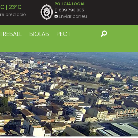
POLICIA LOCAL
ºC
23ºC
639 793 035
re predicció
Enviar correu
ºC
23ºC
TREBALL
BIOLAB
PECT
ºC
23ºC
ºC
23ºC
ºC
23ºC
ºC
22ºC
ºC
22ºC