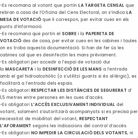
-Es recomana al votant que portin
LA TARGETA CENSAL
que
rebran a casa de l’Oficina del Cens Electoral, on s’indica
LA
MESA DE VOTACIÓ
que li correspon, per evitar cues en els
punts d’informació.
-Es recomana que portin el
SOBRE
i la
PAPERETA DE
VOTACIÓ
des de casa, per evitar cues en les cabines i taules
on es troba aquesta documentació. Si han de fer ús les
cabines cal que es desinfectin les mans prèviament.
-Es obligatori per accedir a l’espai de votació dur
la
MASCARETA
i la
DESINFECCIÓ DE LES MANS
a l’entrada
amb el gel hidroalcohòlic (o s’utilitzi guants si és al·lèrgic), es
facilitarà a l’entrada dels espais.
-Es obligatori
RESPECTAR LES DISTÀNCIES DE SEGURERAT
d’
1,5 metres entre persones en les cues d’accés.
-Es obligatori
L’ACCÉS EXCLUSIVAMENT INDIVIDUAL
del
votant, solament s’autoritzarà acompanyats si es precisa per
necessitat de mobilitat del votant,
RESPECTANT
L’AFORAMENT
segons les indicacions del control d’accés.
-Es obligatori
NO IMPEDIR LA CIRCULACIÓ DELS VOTANTS
, ni