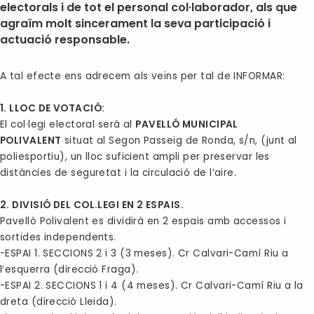
electorals i de tot el personal col·laborador, als que
agraïm molt sincerament la seva participació i
actuació responsable.
A tal efecte ens adrecem als veïns per tal de
INFORMAR:
1. LLOC DE VOTACIÓ:
El col·legi electoral serà al
PAVELLÓ MUNICIPAL
POLIVALENT
situat al Segon Passeig de Ronda, s/n, (junt al
poliesportiu), un lloc suficient ampli per preservar les
distàncies de seguretat i la circulació de l’aire.
2. DIVISIÓ DEL COL.LEGI EN 2 ESPAIS.
Pavelló Polivalent es dividirà en 2 espais amb accessos i
sortides independents.
-ESPAI 1. SECCIONS 2 i 3 (3 meses). Cr Calvari-Camí Riu a
l’esquerra (direcció Fraga).
-ESPAI 2. SECCIONS 1 i 4 (4 meses). Cr Calvari-Camí Riu a la
dreta (direcció Lleida).