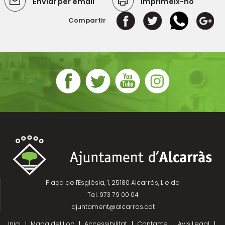
Enviar per email
Imprimeix-ho
Compartir
Plaça de l'Església, 1, 25180 Alcarràs, Lleida
Tel. 973 79 00 04
ajuntament@alcarras.cat
Inici
Mapa del lloc
Accessibilitat
Contacte
Avis Legal