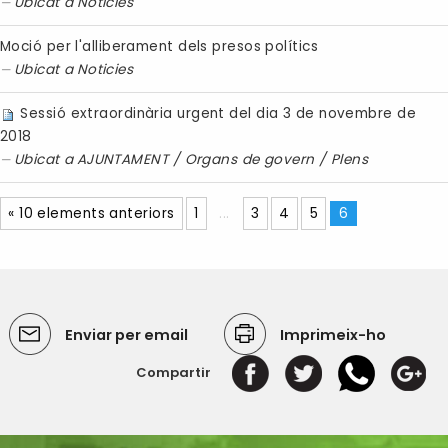
Ubicat a
Noticies
Moció per l'alliberament dels presos polítics
Ubicat a
Noticies
Sessió extraordinària urgent del dia 3 de novembre de
2018
Ubicat a
AJUNTAMENT
/
Organs de govern
/
Plens
« 10 elements anteriors
1
...
3
4
5
6
Enviar per email
Imprimeix-ho
Compartir