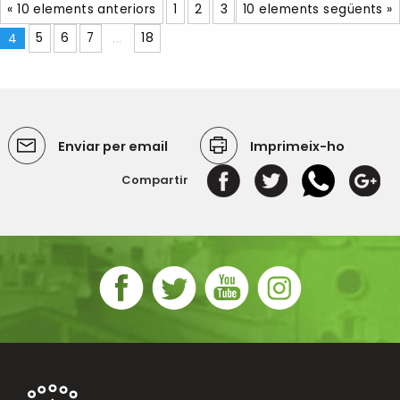
« 10 elements anteriors
1
2
3
10 elements següents »
4
5
6
7
...
18
Enviar per email
Imprimeix-ho
Compartir