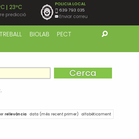
POLICIA LOCAL
ºC
23ºC
639 793 035
re predicció
Enviar correu
ºC
22ºC
TREBALL
BIOLAB
PECT
ºC
23ºC
ºC
22ºC
ºC
22ºC
.
ºC
22ºC
er
rellevància
·
data (més recent primer)
·
alfabèticament
ºC
23ºC