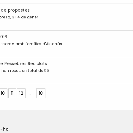
t de propostes
e i 2, 3 i 4 de gener
2016
passaran amb famílies d'Alcarràs
de Pessebres Reciclats
han rebut; un total de 55
10
11
12
...
18
x-ho