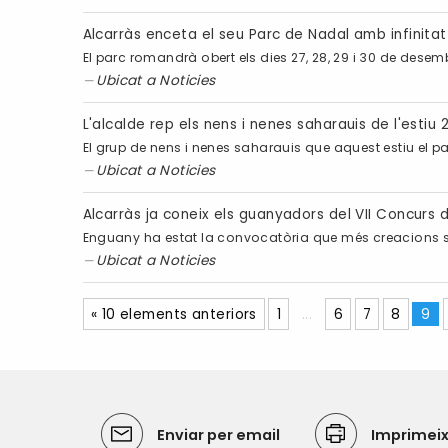
Alcarràs enceta el seu Parc de Nadal amb infinita
El parc romandrà obert els dies 27, 28, 29 i 30 de desembr
Ubicat a
Noticies
L'alcalde rep els nens i nenes saharauis de l'estiu 
El grup de nens i nenes saharauis que aquest estiu el 
Ubicat a
Noticies
Alcarràs ja coneix els guanyadors del VII Concurs 
Enguany ha estat la convocatòria que més creacions s'
Ubicat a
Noticies
« 10 elements anteriors
1
...
6
7
8
9
Enviar per email
Imprimei