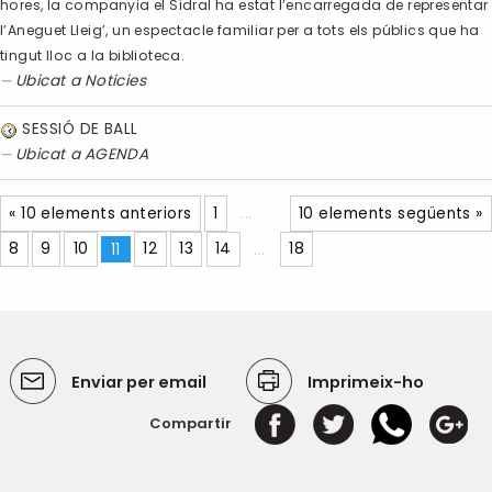
hores, la companyia el Sidral ha estat l’encarregada de representar
l’Aneguet Lleig’, un espectacle familiar per a tots els públics que ha
tingut lloc a la biblioteca.
Ubicat a
Noticies
SESSIÓ DE BALL
Ubicat a
AGENDA
« 10 elements anteriors
1
...
10 elements següents »
8
9
10
11
12
13
14
...
18
Enviar per email
Imprimeix-ho
Compartir