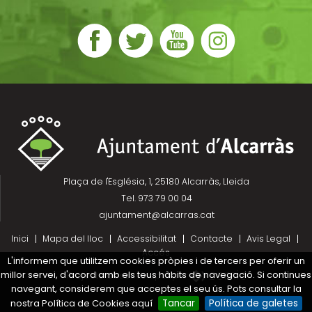
Plaça de l'Església, 1, 25180 Alcarràs, Lleida
Tel. 973 79 00 04
ajuntament@alcarras.cat
Inici
Mapa del lloc
Accessibilitat
Contacte
Avis Legal
Accés
L'informem que utilitzem cookies pròpies i de tercers per oferir un
millor servei, d'acord amb els teus hàbits de navegació. Si continues
Projecte desenvolupat per
navegant, considerem que acceptes el seu ús. Pots consultar la
nostra Política de Cookies aquí
Tancar
Política de galetes