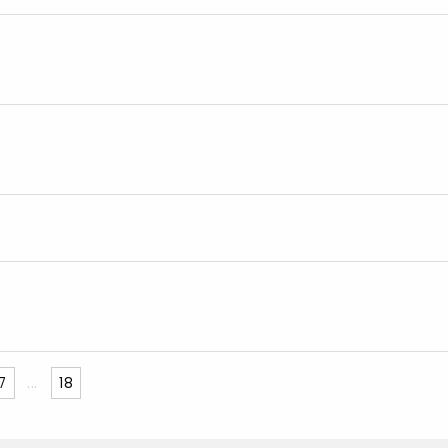
7
...
18