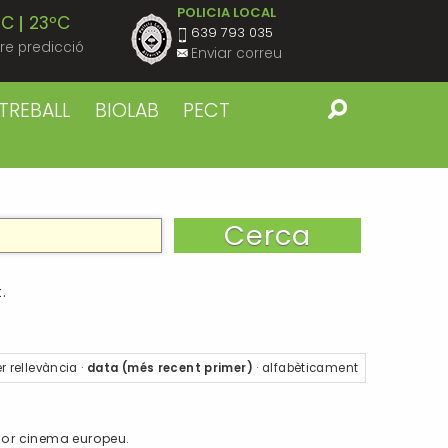
POLICIA LOCAL
ºC
23ºC
639 793 035
re predicció
Enviar correu
ºC
23ºC
TREBALL
BIOLAB
PECT
ºC
23ºC
ºC
23ºC
ºC
23ºC
.
ºC
22ºC
r
rellevància
·
data (més recent primer)
·
alfabèticament
ºC
22ºC
illor cinema europeu.