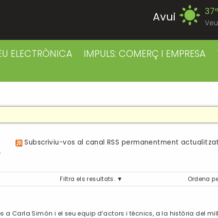
37
Avui
Veu
39
Divendres
EU ELECTRÒNICA
IMPULS: COMERÇ I EMPRESA
38
Dissabte
38
Diumenge
39
Dilluns
a
Subscriviu-vos al canal RSS permanentment actualitzat
39
Dimarts
Filtra els resultats.
Ordena pe
41
Dimecres
ies a Carla Simón i el seu equip d’actors i tècnics, a la història del m